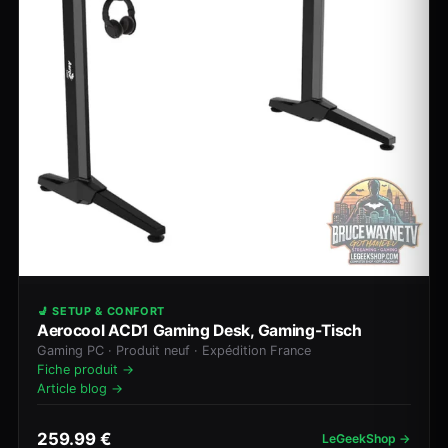
💺 SETUP & CONFORT
Aerocool ACD1 Gaming Desk, Gaming-Tisch
Gaming PC · Produit neuf · Expédition France
Fiche produit →
Article blog →
259.99 €
LeGeekShop →