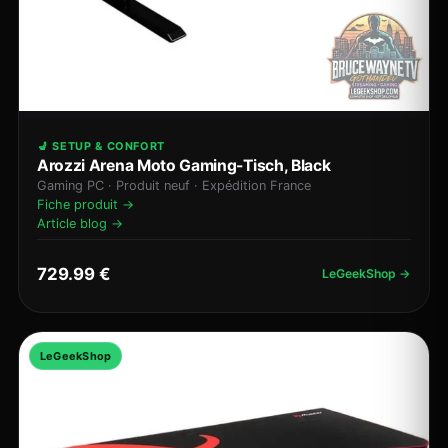
💺 SETUP & CONFORT
Arozzi Arena Moto Gaming-Tisch, Black
Gaming PC · Produit neuf · Expédition France
Fiche produit →
Article blog →
729.99 €
LeGeekShop →
LeGeekShop