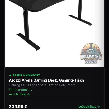
💺 SETUP & CONFORT
Arozzi Arena Gaming Desk, Gaming-Tisch
Gaming PC · Produit neuf · Expédition France
Fiche produit →
Article blog →
339.99 €
LeGeekShop →