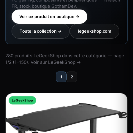
PC gaming, composants et périphériques — livraison
FR, stock boutique GothamDev.
Voir ce produit en boutique →
Toute la collection →
legeekshop.com
280 produits LeGeekShop dans cette catégorie — page
1/2 (1–150).
Voir sur LeGeekShop →
1
2
LeGeekShop