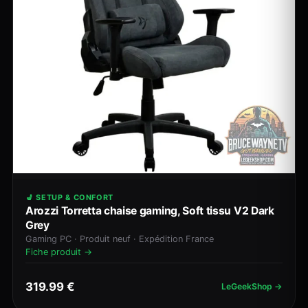
💺 SETUP & CONFORT
Arozzi Torretta chaise gaming, Soft tissu V2 Dark
Grey
Gaming PC · Produit neuf · Expédition France
Fiche produit →
319.99 €
LeGeekShop →