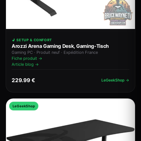
💺 SETUP & CONFORT
Arozzi Arena Gaming Desk, Gaming-Tisch
Gaming PC · Produit neuf · Expédition France
Fiche produit →
Article blog →
229.99 €
LeGeekShop →
LeGeekShop