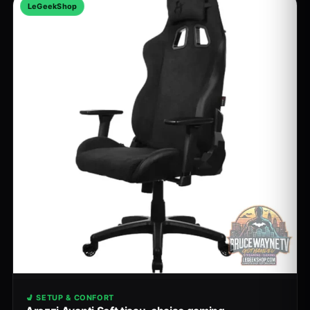
LeGeekShop
💺 SETUP & CONFORT