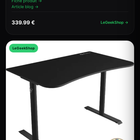
Fiche produit →
Article blog →
339.99 €
LeGeekShop →
LeGeekShop