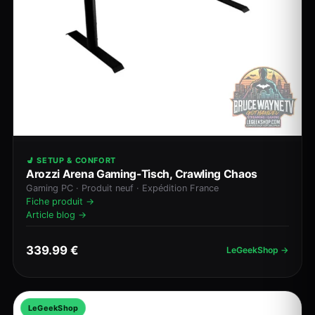
💺 SETUP & CONFORT
Arozzi Arena Gaming-Tisch, Crawling Chaos
Gaming PC · Produit neuf · Expédition France
Fiche produit →
Article blog →
339.99 €
LeGeekShop →
LeGeekShop