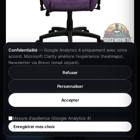
Confidentialité
— Google Analytics 4 uniquement avec votre
accord. Microsoft Clarity améliore l'expérience (heatmaps).
Newsletter via Brevo (email séparé).
💺 SETUP & CONFORT
Arozzi Torretta Soft tissu, chaise gaming
Refuser
Gaming PC · Produit neuf · Expédition France
Fiche produit →
Personnaliser
Article blog →
5,0
Accepter
Laisser un avis
319.99 €
LeGeekShop →
8 avis Google
Mesure d'audience (Google Analytics 4)
Enregistrer mes choix
Mon projet
WhatsApp
Appeler
LeGeekShop