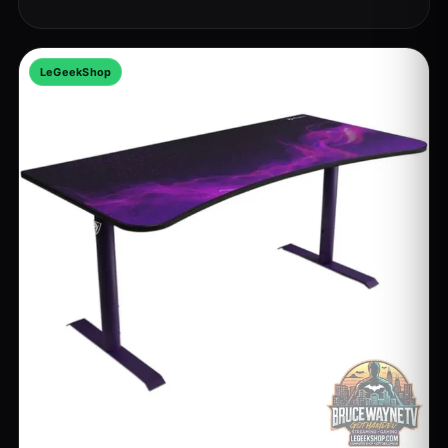
LeGeekShop