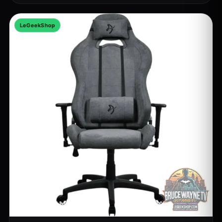
LeGeekShop