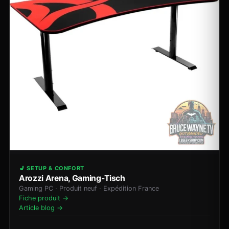
💺 SETUP & CONFORT
Arozzi Arena, Gaming-Tisch
Gaming PC · Produit neuf · Expédition France
Fiche produit →
Article blog →