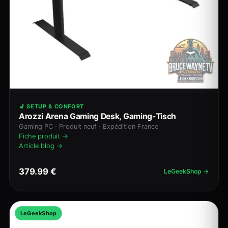
💺 SETUP & CONFORT
Arozzi Arena Gaming Desk, Gaming-Tisch
Gaming PC · Produit neuf · Expédition France
Fiche produit →
Article blog →
379.99 €
LeGeekShop →
LeGeekShop