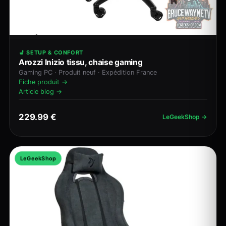
💺 SETUP & CONFORT
Arozzi Inizio tissu, chaise gaming
Gaming PC · Produit neuf · Expédition France
Fiche produit →
Article blog →
229.99 €
LeGeekShop →
LeGeekShop