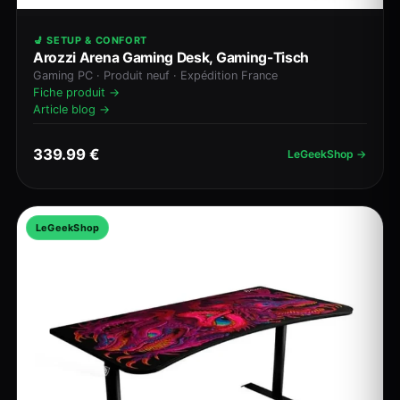
💺 SETUP & CONFORT
Arozzi Arena Gaming Desk, Gaming-Tisch
Gaming PC · Produit neuf · Expédition France
Fiche produit →
Article blog →
339.99 €
LeGeekShop →
LeGeekShop