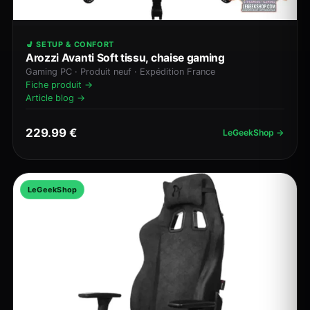
💺 SETUP & CONFORT
Arozzi Avanti Soft tissu, chaise gaming
Gaming PC · Produit neuf · Expédition France
Fiche produit →
Article blog →
229.99 €
LeGeekShop →
LeGeekShop