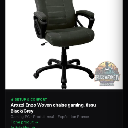
💺 SETUP & CONFORT
Arozzi Enzo Woven chaise gaming, tissu
Black/Grey
Gaming PC · Produit neuf · Expédition France
Fiche produit →
Article blog →