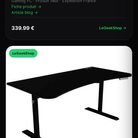
Gaming PC · Produit neuf · Expédition France
Fiche produit →
Article blog →
339.99 €
LeGeekShop →
LeGeekShop