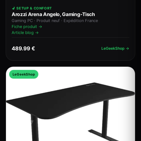
💺 SETUP & CONFORT
Arozzi Arena Angelo, Gaming-Tisch
Gaming PC · Produit neuf · Expédition France
Fiche produit →
Article blog →
489.99 €
LeGeekShop →
LeGeekShop