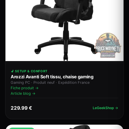
💺 SETUP & CONFORT
Arozzi Avanti Soft tissu, chaise gaming
Gaming PC · Produit neuf · Expédition France
Fiche produit →
Article blog →
229.99 €
LeGeekShop →