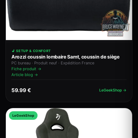
💺 SETUP & CONFORT
Arozzi coussin lombaire Samt, coussin de siège
PC bureau · Produit neuf · Expédition France
Fiche produit →
Article blog →
59.99 €
LeGeekShop →
LeGeekShop