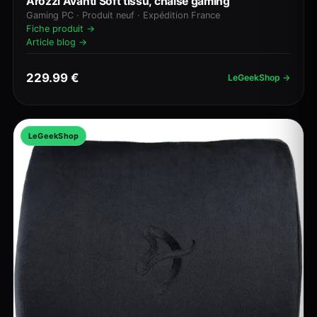
Arozzi Avanti Soft tissu, chaise gaming
Gaming PC · Produit neuf · Expédition France
Fiche produit →
Article blog →
229.99 €
LeGeekShop →
LeGeekShop