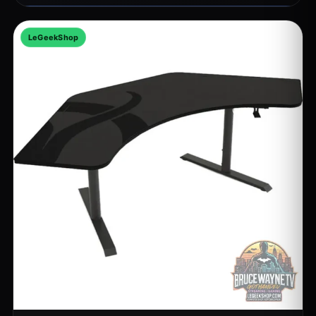
LeGeekShop