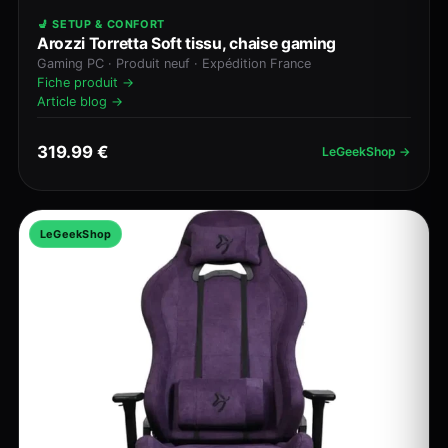
💺 SETUP & CONFORT
Arozzi Torretta Soft tissu, chaise gaming
Gaming PC · Produit neuf · Expédition France
Fiche produit →
Article blog →
319.99 €
LeGeekShop →
LeGeekShop