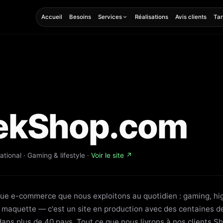
Accueil
Besoins
Services
Réalisations
Avis clients
Tar
ekShop.com
tional · Gaming & lifestyle ·
Voir le site ↗
ue e-commerce que nous exploitons au quotidien : gaming, hi
ne maquette — c'est un site en production avec des centaines
dans plus de 40 pays. Tout ce que nous livrons à nos clients Sh