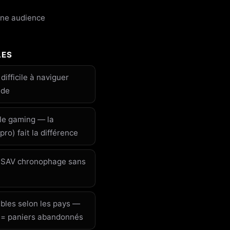
 une audience
LES
ifficile à naviguer
ide
le gaming — la
pro) fait la différence
t SAV chronophage sans
ables selon les pays —
 = paniers abandonnés