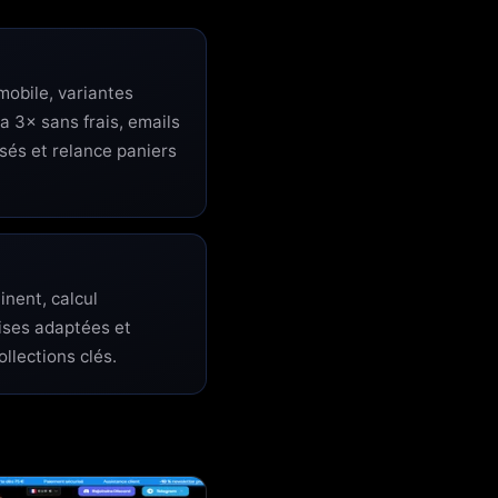
mobile, variantes
na 3× sans frais, emails
sés et relance paniers
inent, calcul
ises adaptées et
ollections clés.