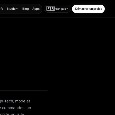
🇫🇷
ifs
Studio
Blog
Apps
Démarrer un projet
Français
gh-tech, mode et
 de commandes, un
opify, nous le