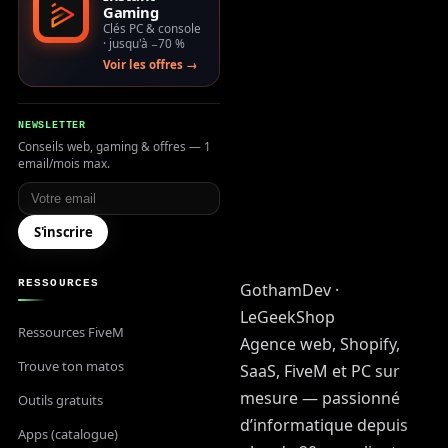
Gaming
Clés PC & console
· jusqu'à −70 %
Voir les offres →
NEWSLETTER
Conseils web, gaming & offres — 1
email/mois max.
Votre email
S'inscrire
RESSOURCES
GothamDev ·
LeGeekShop
Ressources FiveM
Agence web, Shopify,
Trouve ton matos
SaaS, FiveM et PC sur
mesure — passionné
Outils gratuits
d’informatique depuis
Apps (catalogue)