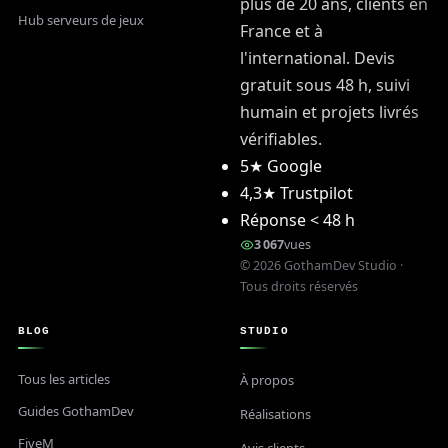
plus de 20 ans, clients en
Hub serveurs de jeux
France et à
l'international. Devis
gratuit sous 48 h, suivi
humain et projets livrés
vérifiables.
5★ Google
4,3★ Trustpilot
Réponse < 48 h
3 067
vues
©
2026
GothamDev Studio ·
Tous droits réservés
BLOG
STUDIO
Tous les articles
À propos
Guides GothamDev
Réalisations
FiveM