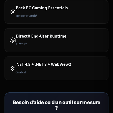
Pack PC Gaming Essentials
🎯
Recommandé
DirectX End-User Runtime
🎲
Gratuit
.NET 4.8 + .NET 8 + WebView2
⚙️
Gratuit
Besoin d'aide ou d'un outil sur mesure
?