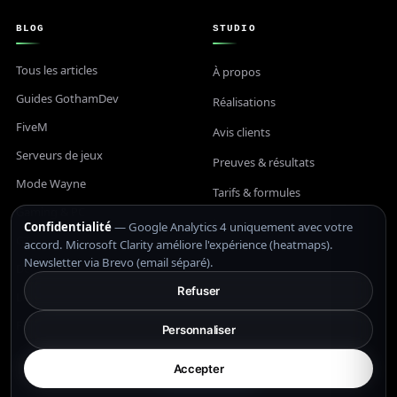
BLOG
STUDIO
Tous les articles
À propos
Guides GothamDev
Réalisations
FiveM
Avis clients
Serveurs de jeux
Preuves & résultats
Mode Wayne
Tarifs & formules
Gaming & PC
Notre processus
Confidentialité
— Google Analytics 4 uniquement avec votre
GTA 6
accord. Microsoft Clarity améliore l'expérience (heatmaps).
Pourquoi GothamDev
Newsletter via Brevo (email séparé).
Déco & maison
Stack technique
Refuser
Lifestyle & shop
Contact
Flux RSS
Personnaliser
5,0
Accepter
LÉGAL
Laisser un avis
8 avis Google