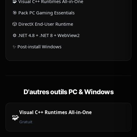
🧩 Visual C++ Runtimes All-in-One
🎯 Pack PC Gaming Essentials
🎲 DirectX End-User Runtime
⚙️ .NET 4.8 + .NET 8 + WebView2
✨ Post-install Windows
D'autres outils PC & Windows
Visual C++ Runtimes All-in-One
🧩
Gratuit