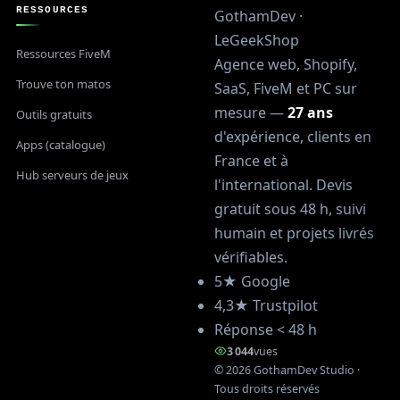
RESSOURCES
GothamDev ·
LeGeekShop
Ressources FiveM
Agence web, Shopify,
Trouve ton matos
SaaS, FiveM et PC sur
mesure —
27 ans
Outils gratuits
d'expérience, clients en
Apps (catalogue)
France et à
Hub serveurs de jeux
l'international. Devis
gratuit sous 48 h, suivi
humain et projets livrés
vérifiables.
5★ Google
4,3★ Trustpilot
Réponse < 48 h
3 044
vues
©
2026
GothamDev Studio ·
Tous droits réservés