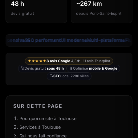
48 h
~267 km
devis gratuit
depuis Pont-Saint-Esprit
ponsive
SEO performant
UI moderne
Multi-plateforme
Fluide
Év
★★★★★
8 avis Google
·
4,3★ · 11 avis Trustpilot
🚀
📱
Devis gratuit
sous 48 h
Optimisé
mobile & Google
🔍
SEO
local 2280 villes
SUR CETTE PAGE
Pourquoi un site à Toulouse
Services à Toulouse
Qui nous fait confiance