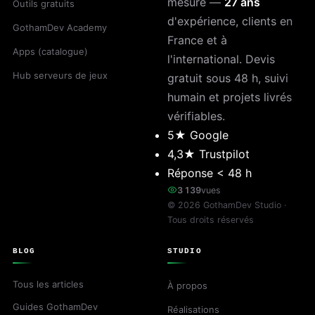
mesure —
27 ans
Outils gratuits
d'expérience, clients en
GothamDev Academy
France et à
Apps (catalogue)
l'international. Devis
Hub serveurs de jeux
gratuit sous 48 h, suivi
humain et projets livrés
vérifiables.
5★ Google
4,3★ Trustpilot
Réponse < 48 h
3 139
vues
©
2026
GothamDev Studio ·
Tous droits réservés
BLOG
STUDIO
Tous les articles
À propos
Guides GothamDev
Réalisations