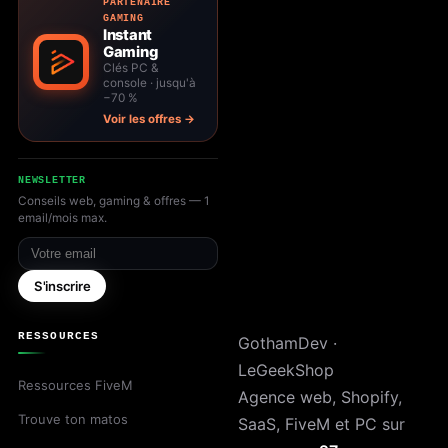
PARTENAIRE
GAMING
Instant
Gaming
Clés PC &
console · jusqu'à
−70 %
Voir les offres →
NEWSLETTER
Conseils web, gaming & offres — 1
email/mois max.
Votre email
S'inscrire
RESSOURCES
GothamDev ·
LeGeekShop
Ressources FiveM
Agence web, Shopify,
Trouve ton matos
SaaS, FiveM et PC sur