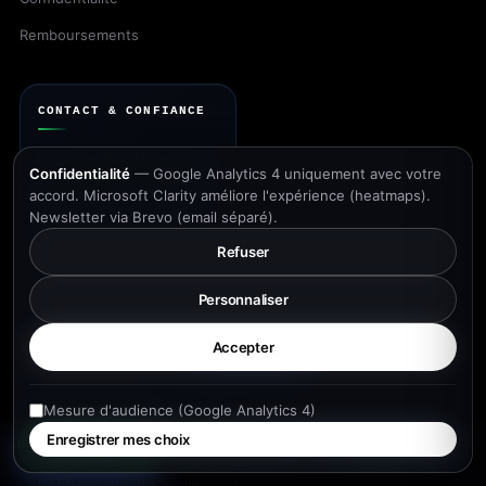
Remboursements
CONTACT & CONFIANCE
contact@gothamdev.fr
Confidentialité
— Google Analytics 4 uniquement avec votre
WhatsApp · 06 26 10 61
accord. Microsoft Clarity améliore l'expérience (heatmaps).
19
Newsletter via Brevo (email séparé).
Disponible dès maintenant
Refuser
⭐ Google Maps
Personnaliser
Laisser un avis
5,0
Accepter
Laisser un avis
8 avis Google
SEO local (2 280 villes)
Mesure d'audience (Google Analytics 4)
Francophonie (CA, BE,
Enregistrer mes choix
CH…)
Mon projet
WhatsApp
Appeler
Référencement Google