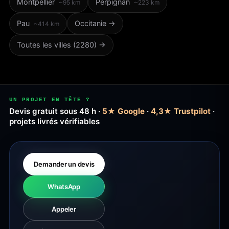
Montpellier
Perpignan
~95 km
~223 km
Pau
Occitanie →
~414 km
Toutes les villes (2280) →
UN PROJET EN TÊTE ?
Devis gratuit sous 48 h ·
5★ Google
·
4,3★ Trustpilot
·
projets livrés vérifiables
Demander un devis
WhatsApp
Appeler