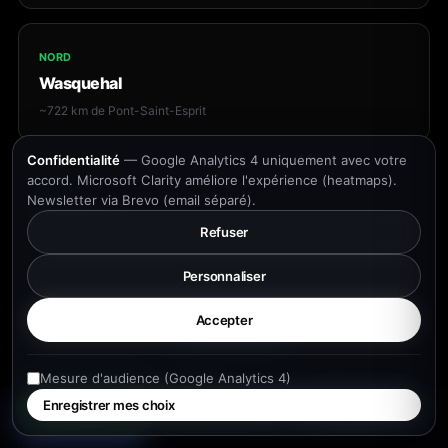
NORD
Wasquehal
~722 km de Pont-Saint-Esprit
Confidentialité
— Google Analytics 4 uniquement avec votre
accord. Microsoft Clarity améliore l'expérience (heatmaps).
NORD
Newsletter via Brevo (email séparé).
Wattignies
Refuser
~714 km de Pont-Saint-Esprit
Personnaliser
5,0
Accepter
NORD
Laisser un avis
8 avis Google
Wattrelos
~726 km de Pont-Saint-Esprit
Mesure d'audience (Google Analytics 4)
Enregistrer mes choix
Mon projet
WhatsApp
Appeler