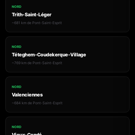
NORD
Trith-Saint-Léger
~681 km de Pont-Saint-Esprit
NORD
Téteghem-Coudekerque-Village
~769 km de Pont-Saint-Esprit
NORD
Valenciennes
~684 km de Pont-Saint-Esprit
NORD
Vieux-Condé