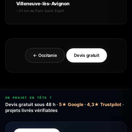
Villeneuve-lès-Avignon
~33 km de Pont-Saint-Esprit
← Occitanie
Devis gratuit
UN PROJET EN TÊTE ?
Devis gratuit sous 48 h ·
5★ Google
·
4,3★ Trustpilot
·
projets livrés vérifiables