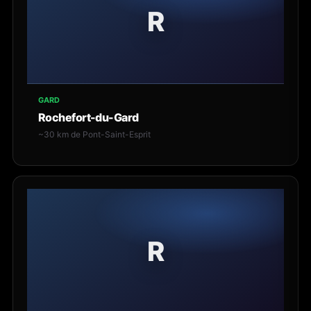
R
GARD
Rochefort-du-Gard
~30 km de Pont-Saint-Esprit
R