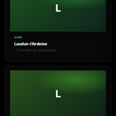
L
GARD
Laudun-l'Ardoise
~17 km de Pont-Saint-Esprit
L