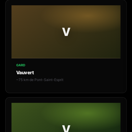
V
GARD
Vauvert
~75 km de Pont-Saint-Esprit
V