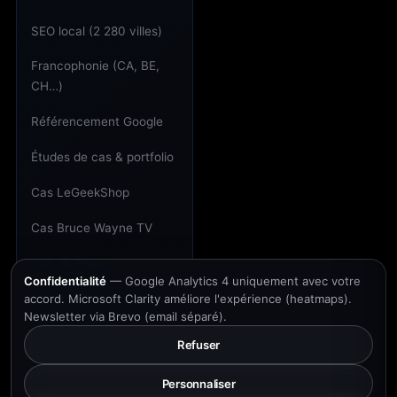
SEO local (2 280 villes)
Francophonie (CA, BE,
CH…)
Référencement Google
Études de cas & portfolio
Cas LeGeekShop
Cas Bruce Wayne TV
Cas JR Postop
Confidentialité
— Google Analytics 4 uniquement avec votre
Cas Écosystème Riviera
accord. Microsoft Clarity améliore l'expérience (heatmaps).
Newsletter via Brevo (email séparé).
Trustpilot 4,3★
Refuser
Profil Malt
Personnaliser