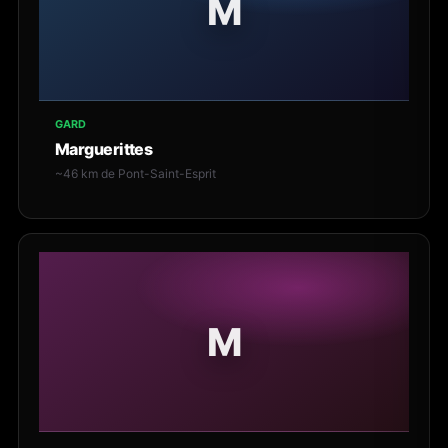
M
GARD
Marguerittes
~46 km de Pont-Saint-Esprit
M