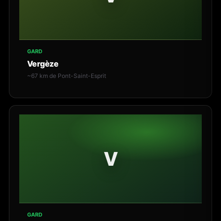
GARD
Vergèze
~67 km de Pont-Saint-Esprit
V
GARD