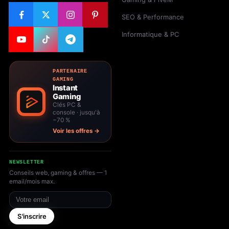
SEO & Performance
Informatique & PC
PARTENAIRE
GAMING
Instant
Gaming
Clés PC &
console · jusqu'à
−70 %
Voir les offres →
NEWSLETTER
Conseils web, gaming & offres — 1
email/mois max.
Votre email
S'inscrire