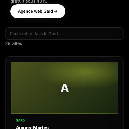
gratuit sous 48 h.
Agence web Gard →
Rechercher une ville
28 villes
A
GARD
Aigues-Mortes