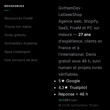
RESSOURCES
GothamDev ·
LeGeekShop
Ressources FiveM
Agence web, Shopify,
Trouve ton matos
SaaS, FiveM et PC sur
mesure —
27 ans
Outils gratuits
d'expérience, clients en
GothamDev Academy
France et à
Apps (catalogue)
l'international. Devis
Hub serveurs de jeux
gratuit sous 48 h, suivi
humain et projets livrés
vérifiables.
5★ Google
4,3★ Trustpilot
Réponse < 48 h
3 091
vues
©
2026
GothamDev Studio ·