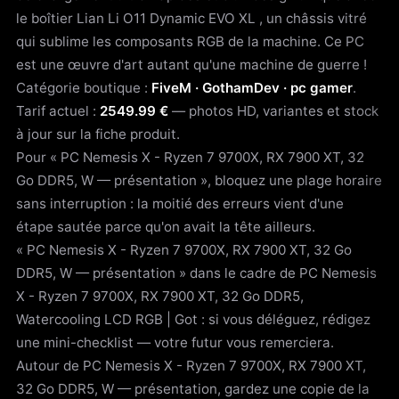
le boîtier Lian Li O11 Dynamic EVO XL , un châssis vitré
qui sublime les composants RGB de la machine. Ce PC
est une œuvre d'art autant qu'une machine de guerre !
Catégorie boutique :
FiveM · GothamDev · pc gamer
.
Tarif actuel :
2549.99 €
— photos HD, variantes et stock
à jour sur la fiche produit.
Pour « PC Nemesis X - Ryzen 7 9700X, RX 7900 XT, 32
Go DDR5, W — présentation », bloquez une plage horaire
sans interruption : la moitié des erreurs vient d'une
étape sautée parce qu'on avait la tête ailleurs.
« PC Nemesis X - Ryzen 7 9700X, RX 7900 XT, 32 Go
DDR5, W — présentation » dans le cadre de PC Nemesis
X - Ryzen 7 9700X, RX 7900 XT, 32 Go DDR5,
Watercooling LCD RGB | Got : si vous déléguez, rédigez
une mini-checklist — votre futur vous remerciera.
Autour de PC Nemesis X - Ryzen 7 9700X, RX 7900 XT,
32 Go DDR5, W — présentation, gardez une copie de la