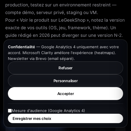
production, testez sur un environnement restreint —
compte démo, serveur privé, staging ou VM.
Pour « Voir le produit sur LeGeekShop », notez la version
exacte de vos outils (OS, jeu, framework, thème). Un
guide rédigé en 2026 peut diverger sur une version N-2.
« Voir le produit sur LeGeekShop » : les débutants sur PC
Confidentialité
— Google Analytics 4 uniquement avec votre
Nemesis X - Ryzen 7 9700X, RX 7900 XT, 32 Go DDR5,
accord. Microsoft Clarity améliore l'expérience (heatmaps).
Watercooling LCD RGB | Got y passent souvent une
Newsletter via Brevo (email séparé).
heure ; les profils avancés trente minutes. Les deux sont
Refuser
normaux.
LeGeekShop ne commercialise que des ressources
Personnaliser
FiveM open source — code livré en clair (.lua, config,
5,0
Accepter
assets), personnalisation totale côté serveur.
Laisser un avis
8 avis Google
Mesure d'audience (Google Analytics 4)
Enregistrer mes choix
Mon projet
WhatsApp