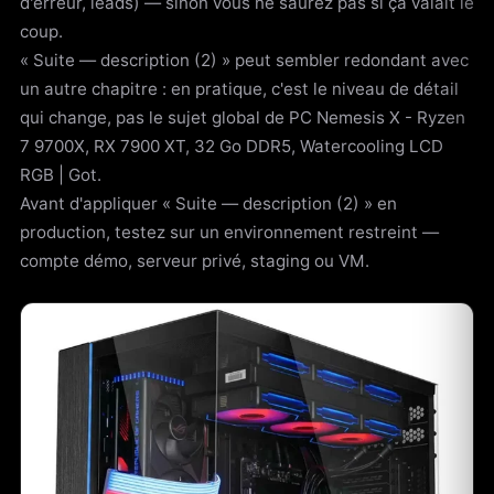
d'erreur, leads) — sinon vous ne saurez pas si ça valait le
coup.
« Suite — description (2) » peut sembler redondant avec
un autre chapitre : en pratique, c'est le niveau de détail
qui change, pas le sujet global de PC Nemesis X - Ryzen
7 9700X, RX 7900 XT, 32 Go DDR5, Watercooling LCD
RGB | Got.
Avant d'appliquer « Suite — description (2) » en
production, testez sur un environnement restreint —
compte démo, serveur privé, staging ou VM.