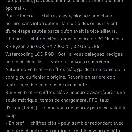
setup actuel, pas seulement ce qui est « théoriquement
optimal ».
Pour « En bref — chiffres clés », bloquez une plage
horaire sans interruption : la moitié des erreurs vient
d'une étape sautée parce qu'on avait la tête ailleurs.
« En bref — chiffres clés » dans le cadre de PC Nemesis
X - Ryzen 7 9700X, RX 7900 XT, 32 Go DDR5,
Watercooling LCD RGB | Got : si vous déléguez, rédigez
une mini-checklist — votre futur vous remerciera.
Autour de En bref — chiffres clés, gardez une copie de la
config ou du fichier d'origine. Revenir en arrière doit
rester possible en moins de dix minutes.
Sur « En bref — chiffres clés », mesurez avant/après une
seule métrique (temps de chargement, FPS, taux
d'erreur, leads) — sinon vous ne saurez pas si ça valait le
coup.
« En bref — chiffres clés » peut sembler redondant avec
un autre chapitre : en pratique, c'est le niveau de détail